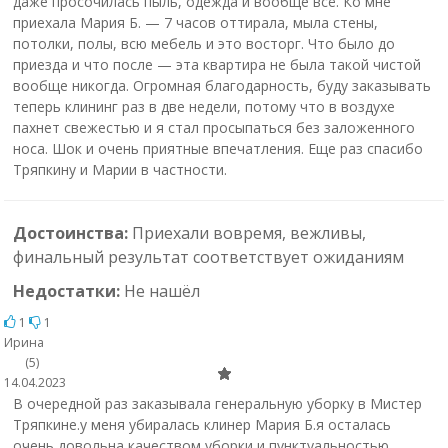
даже просочилась пыль, одежда и вообще всё. Ко мне
приехала Мария Б. — 7 часов оттирала, мыла стены,
потолки, полы, всю мебель и это восторг. Что было до
приезда и что после — эта квартира не была такой чистой
вообще никогда. Огромная благодарность, буду заказывать
теперь клининг раз в две недели, потому что в воздухе
пахнет свежестью и я стал просыпаться без заложенного
носа. Шок и очень приятные впечатления. Еще раз спасибо
Тряпкину и Марии в частности.
Достоинства:
Приехали вовремя, вежливы,
финальный результат соответствует ожиданиям
Недостатки:
Не нашёл
1
1
Ирина
(5)
14.04.2023
В очередной раз заказывала генеральную уборку в Мистер
Тряпкине.у меня убиралась клинер Мария Б.я осталась
очень довольна качеством уборки и пунктуальностью