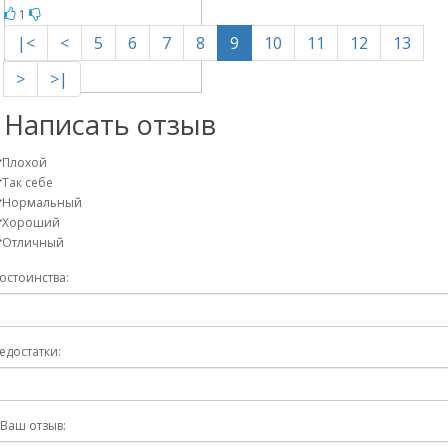
1
|<
<
5
6
7
8
9
10
11
12
13
>
>|
Написать отзыв
Плохой
Так себе
Нормальный
Хороший
Отличный
остоинства:
едостатки:
Ваш отзыв: